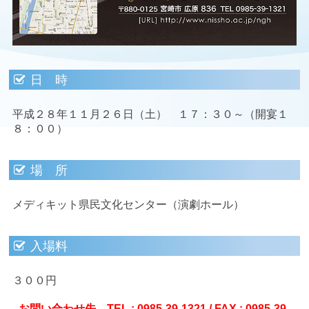
日 時
平成２８年１１月２６日（土） １７：３０～（開宴１
８：００）
場 所
メディキット県民文化センター（演劇ホール）
入場料
３００円
お問い合わせ先 TEL : 0985-39-1321 / FAX : 0985-39-