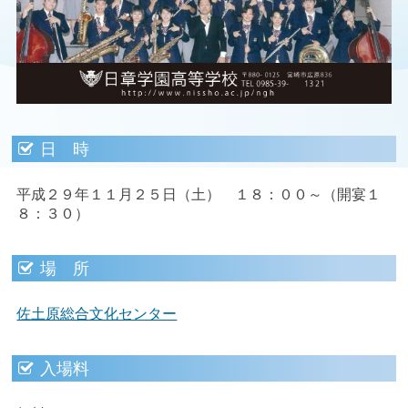
日 時
平成２９年１１月２５日（土） １８：００～（開宴１
８：３０）
場 所
佐土原総合文化センター
入場料