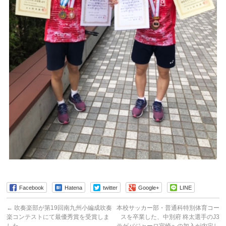
Facebook
Hatena
twitter
Google+
LINE
←
吹奏楽部が第19回南九州小編成吹奏
本校サッカー部・普通科特別体育コー
楽コンテストにて最優秀賞を受賞しま
スを卒業した、中別府 柊太選手のJ3