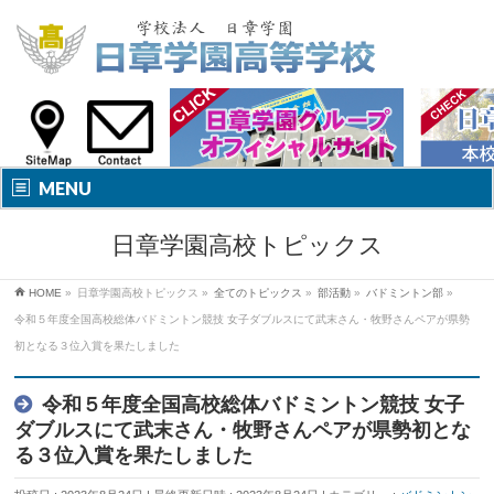
MENU
日章学園高校トピックス
HOME
»
日章学園高校トピックス
»
全てのトピックス
»
部活動
»
バドミントン部
»
令和５年度全国高校総体バドミントン競技 女子ダブルスにて武末さん・牧野さんペアが県勢
初となる３位入賞を果たしました
令和５年度全国高校総体バドミントン競技 女子
ダブルスにて武末さん・牧野さんペアが県勢初とな
る３位入賞を果たしました