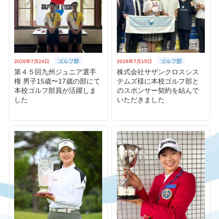
ゴルフ部
ゴルフ部
2026年7月24日
2026年7月15日
第４５回九州ジュニア選手
株式会社サザンクロスシス
権 男子15歳〜17歳の部にて
テムズ様に本校ゴルフ部と
本校ゴルフ部員が活躍しま
のスポンサー契約を結んで
した
いただきました