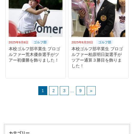
ゴルフ部
ゴルフ部
2025年9月8日
2025年8月20日
本校ゴルフ部卒業生 プロゴ
本校ゴルフ部卒業生 プロゴ
ルファー荒木優奈選手がツ
ルファー柏原明日架選手が
アー初優勝を飾りました！
ツアー通算３勝目を飾りま
した！
1
2
3
…
9
»
カテゴリー