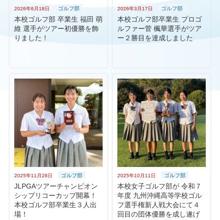
ゴルフ部
ゴルフ部
2026年6月18日
2026年3月17日
本校ゴルフ部 卒業生 福田 萌
本校ゴルフ部卒業生 プロゴ
維 選手がツアー初優勝を飾
ルファー菅 楓華選手がツア
りました！
ー２勝目を達成しました
ゴルフ部
ゴルフ部
2025年11月28日
2025年10月11日
JLPGAツアーチャンピオン
本校女子ゴルフ部が 令和７
シップリコーカップ開幕！
年度 九州沖縄高等学校ゴル
本校ゴルフ部卒業生３人出
フ選手権新人戦大会にて４
場！
回目の団体優勝を成し遂げ