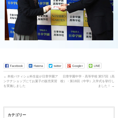
Facebook
Hatena
twitter
Google+
LINE
←
本校パティシェ科生徒が日章学園ア
日章学園中学・高等学校 第57回（高
ンテナショップにてお菓子の販売実習
校）・第18回（中学）入学式を挙行し
を実施しました
ました！
→
カテゴリー