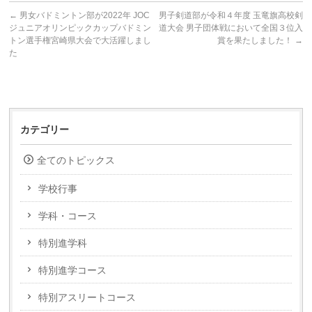
←
男女バドミントン部が2022年 JOC
男子剣道部が令和４年度 玉竜旗高校剣
ジュニアオリンピックカップバドミン
道大会 男子団体戦において全国３位入
トン選手権宮崎県大会で大活躍しまし
賞を果たしました！
→
た
カテゴリー
全てのトピックス
学校行事
学科・コース
特別進学科
特別進学コース
特別アスリートコース