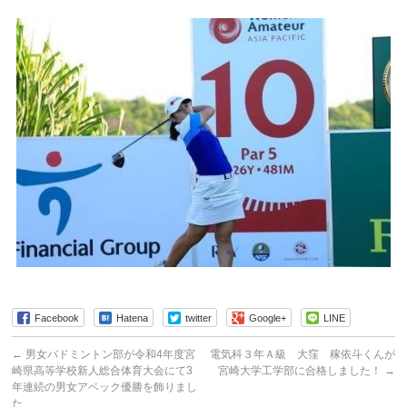
Facebook
Hatena
twitter
Google+
LINE
←
男女バドミントン部が令和4年度宮
電気科３年Ａ級 大窪 稼依斗くんが
崎県高等学校新人総合体育大会にて3
宮崎大学工学部に合格しました！
→
年連続の男女アベック優勝を飾りまし
た