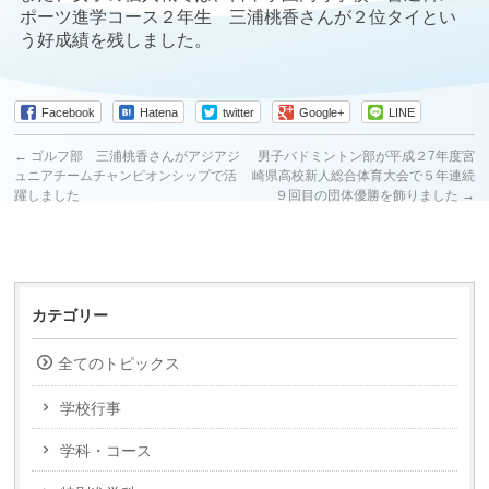
ポーツ進学コース２年生 三浦桃香さんが２位タイとい
う好成績を残しました。
Facebook
Hatena
twitter
Google+
LINE
←
ゴルフ部 三浦桃香さんがアジアジ
男子バドミントン部が平成２7年度宮
ュニアチームチャンピオンシップで活
崎県高校新人総合体育大会で５年連続
躍しました
９回目の団体優勝を飾りました
→
カテゴリー
全てのトピックス
学校行事
学科・コース