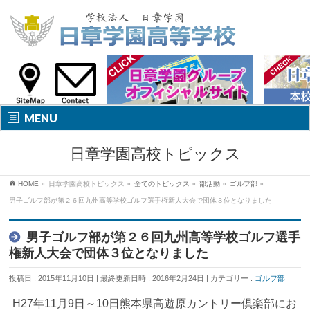
MENU
日章学園高校トピックス
HOME
»
日章学園高校トピックス
»
全てのトピックス
»
部活動
»
ゴルフ部
»
男子ゴルフ部が第２６回九州高等学校ゴルフ選手権新人大会で団体３位となりました
男子ゴルフ部が第２６回九州高等学校ゴルフ選手
権新人大会で団体３位となりました
投稿日 : 2015年11月10日
最終更新日時 : 2016年2月24日
カテゴリー :
ゴルフ部
H27年11月9日～10日熊本県高遊原カントリー倶楽部にお