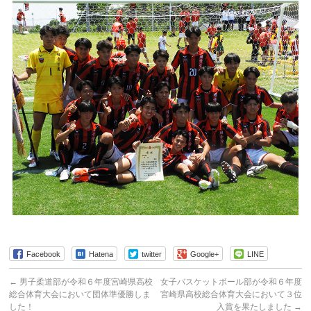
Facebook
Hatena
twitter
Google+
LINE
←
男子柔道部が令和６年度宮崎県高校
女子バスケットボール部が令和６年度
総合体育大会において団体準優勝しま
宮崎県高校総合体育大会において３位
した！
入賞を果たしました
→