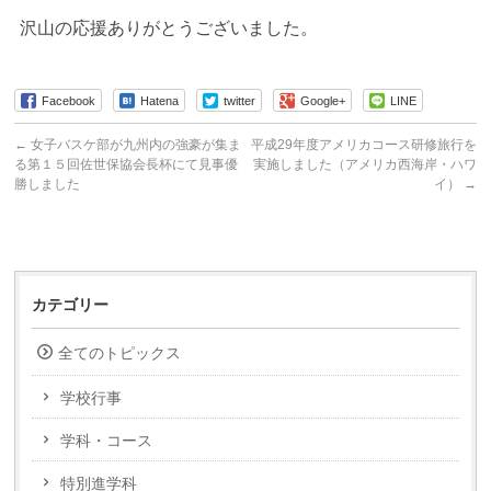
沢山の応援ありがとうございました。
Facebook
Hatena
twitter
Google+
LINE
←
女子バスケ部が九州内の強豪が集ま
平成29年度アメリカコース研修旅行を
る第１５回佐世保協会長杯にて見事優
実施しました（アメリカ西海岸・ハワ
勝しました
イ）
→
カテゴリー
全てのトピックス
学校行事
学科・コース
特別進学科