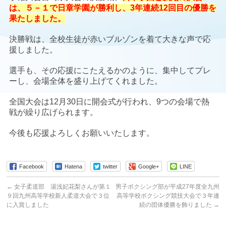
は、５－１で日章学園が勝利し、3年連続12回目の優勝を
果たしました。
決勝戦は、全校生徒が赤いブルゾンを着て大きな声で応
援しました。
選手も、その応援にこたえるかのように、集中してプレ
ーし、会場全体を盛り上げてくれました。
全国大会は12月30日に開会式が行われ、9つの会場で熱
戦が繰り広げられます。
今後も応援よろしくお願いいたします。
Facebook
Hatena
twitter
Google+
LINE
←
女子柔道部 湯浅妃花梨さんが第１
男子ボクシング部が平成27年度全九州
９回九州高等学校新人柔道大会で３位
高等学校ボクシング競技大会で３年連
に入賞しました
続の団体優勝を飾りました
→