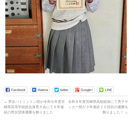
Facebook
Hatena
twitter
Google+
LINE
←
男女バドミントン部が令和８年度宮
令和８年度宮崎県高校総体にて男子サ
崎県高等学校総合体育大会にて６年連
ッカー部が３年連続２０回目の優勝を
続の男女団体優勝を飾りました
飾りました！
→