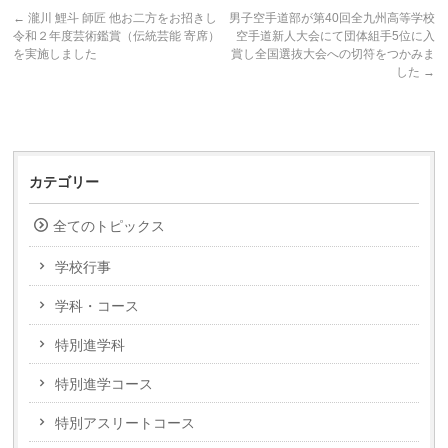
←
瀧川 鯉斗 師匠 他お二方をお招きし
男子空手道部が第40回全九州高等学校
令和２年度芸術鑑賞（伝統芸能 寄席）
空手道新人大会にて団体組手5位に入
を実施しました
賞し全国選抜大会への切符をつかみま
した
→
カテゴリー
全てのトピックス
学校行事
学科・コース
特別進学科
特別進学コース
特別アスリートコース