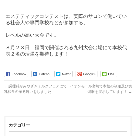
エステティックコンテストは、実際のサロンで働いてい
る社会人や専門学校などが参加する、
レベルの高い大会です。
８月２３日、福岡で開催される九州大会出場にて本校代
表２名の活躍を期待します！
Facebook
Hatena
twitter
Google+
LINE
←
調理科がみやざきミルクフェアにて
イオンモール宮崎で本校の制服及び実
乳和食の振る舞いをしました
習服を展示しています！
→
カテゴリー