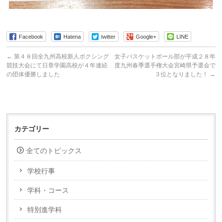
Facebook
Hatena
twitter
Google+
LINE
←
第４８回全九州高校新人ボクシング
女子バスケットボール部が平成２８年
競技大会にて日章学園高校が４年連続
度九州春季選手権大会宮崎県予選会で
の団体優勝しました
３位となりました！
→
カテゴリー
全てのトピックス
学校行事
学科・コース
特別進学科