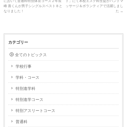
において普通科特別体育コース２年長
ト」にて本校エステ科生徒がハンドマ
峰 善くんが男子シングルスベスト８と
ッサージ＆ボランティアで活躍しまし
なりました！
た
→
カテゴリー
全てのトピックス
学校行事
学科・コース
特別進学科
特別進学コース
特別アスリートコース
普通科