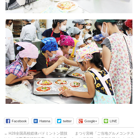
Facebook
Hatena
twitter
Google+
LINE
←
H28全国高校総体バドミントン競技
まつり宮崎「ご当地グルメコンテス