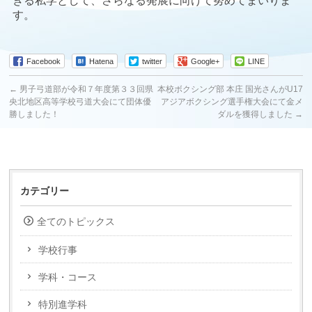
きる私学として、さらなる発展に向けて努めてまいりま
す。
Facebook
Hatena
twitter
Google+
LINE
←
男子弓道部が令和７年度第３３回県
本校ボクシング部 本庄 国光さんがU17
央北地区高等学校弓道大会にて団体優
アジアボクシング選手権大会にて金メ
勝しました！
ダルを獲得しました
→
カテゴリー
全てのトピックス
学校行事
学科・コース
特別進学科