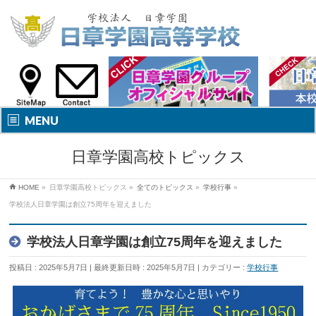
MENU
日章学園高校トピックス
HOME
»
日章学園高校トピックス
»
全てのトピックス
»
学校行事
»
学校法人日章学園は創立75周年を迎えました
学校法人日章学園は創立75周年を迎えました
投稿日 : 2025年5月7日
最終更新日時 : 2025年5月7日
カテゴリー :
学校行事