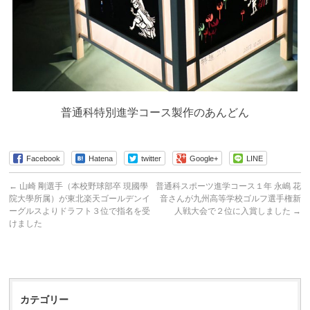
普通科特別進学コース製作のあんどん
Facebook
Hatena
twitter
Google+
LINE
←
山崎 剛選手（本校野球部卒 現國學
普通科スポーツ進学コース１年 永嶋 花
院大學所属）が東北楽天ゴールデンイ
音さんが九州高等学校ゴルフ選手権新
ーグルスよりドラフト３位で指名を受
人戦大会で２位に入賞しました
→
けました
カテゴリー