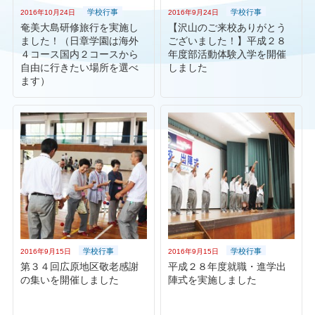
学校行事
学校行事
2016年10月24日
2016年9月24日
奄美大島研修旅行を実施し
【沢山のご来校ありがとう
ました！（日章学園は海外
ございました！】平成２８
４コース国内２コースから
年度部活動体験入学を開催
自由に行きたい場所を選べ
しました
ます）
学校行事
学校行事
2016年9月15日
2016年9月15日
第３４回広原地区敬老感謝
平成２８年度就職・進学出
の集いを開催しました
陣式を実施しました