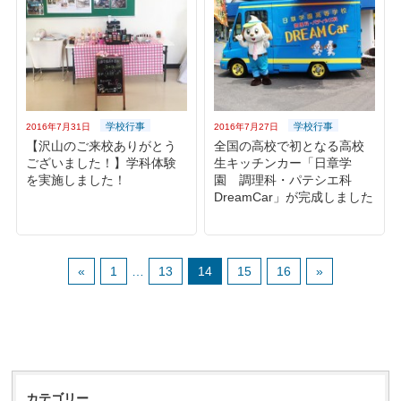
学校行事
学校行事
2016年7月31日
2016年7月27日
【沢山のご来校ありがとう
全国の高校で初となる高校
ございました！】学科体験
生キッチンカー「日章学
を実施しました！
園 調理科・パテシエ科
DreamCar」が完成しました
«
1
…
13
14
15
16
»
カテゴリー