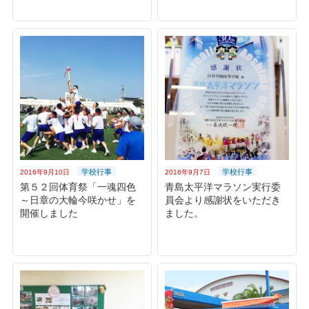
学校行事
学校行事
2016年9月10日
2016年9月7日
第５２回体育祭「一魂四色
青島太平洋マラソン実行委
～日章の大輪今咲かせ」を
員会より感謝状をいただき
開催しました
ました。