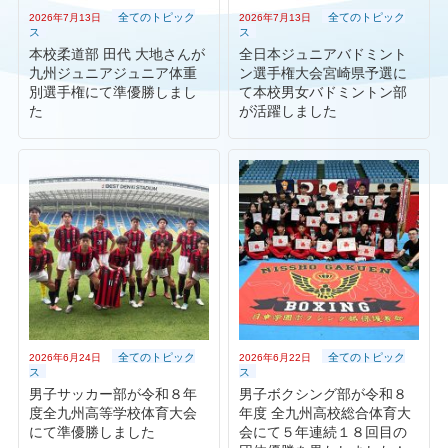
全てのトピック
全てのトピック
2026年7月13日
2026年7月13日
ス
ス
本校柔道部 田代 大地さんが
全日本ジュニアバドミント
九州ジュニアジュニア体重
ン選手権大会宮崎県予選に
別選手権にて準優勝しまし
て本校男女バドミントン部
た
が活躍しました
全てのトピック
全てのトピック
2026年6月24日
2026年6月22日
ス
ス
男子サッカー部が令和８年
男子ボクシング部が令和８
度全九州高等学校体育大会
年度 全九州高校総合体育大
にて準優勝しました
会にて５年連続１８回目の