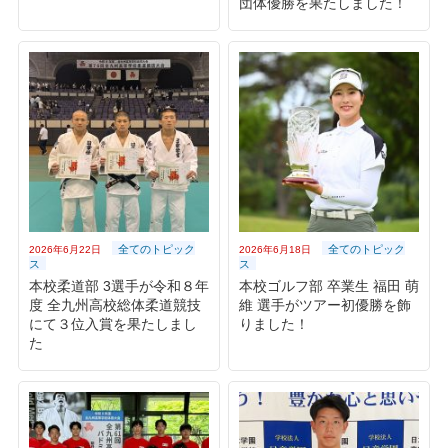
団体優勝を果たしました！
全てのトピック
全てのトピック
2026年6月22日
2026年6月18日
ス
ス
本校柔道部 3選手が令和８年
本校ゴルフ部 卒業生 福田 萌
度 全九州高校総体柔道競技
維 選手がツアー初優勝を飾
にて３位入賞を果たしまし
りました！
た