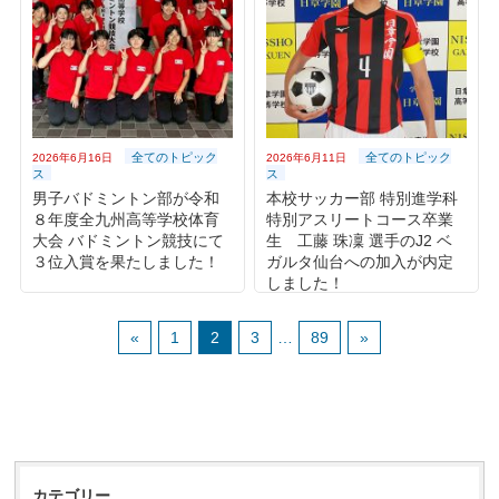
全てのトピック
全てのトピック
2026年6月16日
2026年6月11日
ス
ス
男子バドミントン部が令和
本校サッカー部 特別進学科
８年度全九州高等学校体育
特別アスリートコース卒業
大会 バドミントン競技にて
生 工藤 珠凜 選手のJ2 ベ
３位入賞を果たしました！
ガルタ仙台への加入が内定
しました！
«
1
2
3
…
89
»
カテゴリー