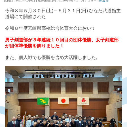
投稿日 : 2026年6月4日
最終更新日時 : 2026年6月4日
カテゴリー :
剣道部
令和８年５月３０日(土)～５月３１日(日) ひなた武道館主
道場にて開催された
令和８年度宮崎県高校総合体育大会において
男子剣道部が３年連続１０回目の団体優勝、女子剣道部
が団体準優勝を飾りました！
また、個人戦でも優勝を含め大活躍しました。