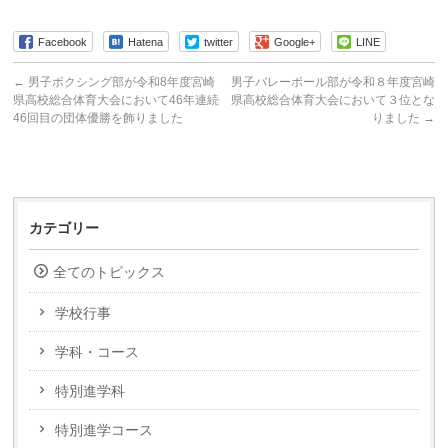
Facebook
Hatena
twitter
Google+
LINE
←
男子ボクシング部が令和8年度宮崎
男子バレーボール部が令和８年度宮崎
県高校総合体育大会において46年連続
県高校総合体育大会において３位とな
46回目の団体優勝を飾りました
りました
→
カテゴリー
全てのトピックス
学校行事
学科・コース
特別進学科
特別進学コース