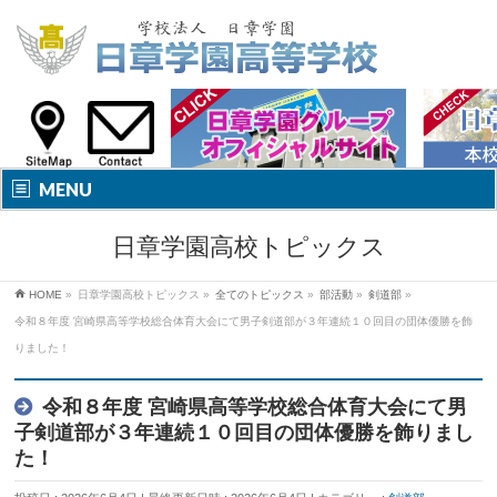
MENU
日章学園高校トピックス
HOME
»
日章学園高校トピックス
»
全てのトピックス
»
部活動
»
剣道部
»
令和８年度 宮崎県高等学校総合体育大会にて男子剣道部が３年連続１０回目の団体優勝を飾
りました！
令和８年度 宮崎県高等学校総合体育大会にて男
子剣道部が３年連続１０回目の団体優勝を飾りまし
た！